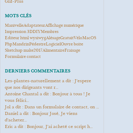
Glif-Plus
MOTS CLÉS
manivelle
Adaptateur
Affichage numérique
Impression 3D
DIY
Membres
Editeur html wysiwyg
Alésage
gratuit
Vélo
MacOS
Php
mandrin
Pédestre
Logiciel
ouvre boite
Sketchup make2017
alimentaire
Fraisage
Formulaire contact
DERNIERS COMMENTAIRES
les-plantes-naturellement a dit : J'espere
que nos dirigeants vont r...
Antoine Chantal a dit : Bonjour à tous ! Je
vous félici...
Jol a dit : Dans un formulaire de contact, on ...
Daniel a dit : Bonjour José, Je viens
d'acheter...
Eric a dit : Bonjour, J'ai acheté ce script h...