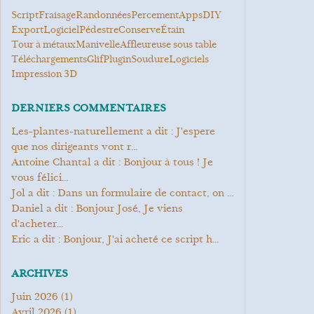
Script
Fraisage
Randonnées
Percement
Apps
DIY
Export
Logiciel
Pédestre
conserve
étain
Tour à métaux
manivelle
Affleureuse sous table
Téléchargements
Glif
Plugin
soudure
Logiciels
Impression 3D
DERNIERS COMMENTAIRES
les-plantes-naturellement a dit : J'espere
que nos dirigeants vont r...
Antoine Chantal a dit : Bonjour à tous ! Je
vous félici...
Jol a dit : Dans un formulaire de contact, on ...
Daniel a dit : Bonjour José, Je viens
d'acheter...
Eric a dit : Bonjour, J'ai acheté ce script h...
ARCHIVES
juin 2026
(1)
avril 2026
(1)