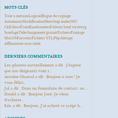
MOTS CLÉS
Tour à métaux
logiciel
bague de copiage
Automator
modification
Sketchup make2017
CkEditor
étain
Randonnées
Editeur html wysiwyg
Sondage
Téléchargement gratuit
Fichiers
Fraisage
MacOS
Parcours
Fichiers STL
Php
Alésage
Affleureuse sous table
DERNIERS COMMENTAIRES
les-plantes-naturellement a dit : J'espere
que nos dirigeants vont r...
Antoine Chantal a dit : Bonjour à tous ! Je
vous félici...
Jol a dit : Dans un formulaire de contact, on ...
Daniel a dit : Bonjour José, Je viens
d'acheter...
Eric a dit : Bonjour, J'ai acheté ce script h...