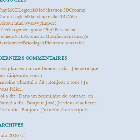
MOTS CLÉS
TinyMCE
Logiciels
modélisation 3D
cronnix
gratuit
logiciel
Sketchup make2017
Vélo
Editeur html wysiwyg
Import
Téléchargement gratuit
php7
Percement
Fichiers STL
Automator
modification
Fraisage
Randonnées
Bricolage
Affleureuse sous table
DERNIERS COMMENTAIRES
it : J'espere que
os dirigeants vont r...
Bonjour à tous ! Je
ous félici...
Jol a dit : Dans un formulaire de contact, on ...
Daniel a dit : Bonjour José, Je viens d'acheter...
Eric a dit : Bonjour, J'ai acheté ce script h...
ARCHIVES
juin 2026
(1)