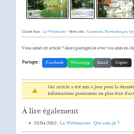
Classé dans :
Le Webmaster
- Mots clés :
Commune
,
Haverskerque
,
Qui
Vous aimé cet article ? Alors partagez-le avec vos amis en cli
Partager :
Facebook
WhatsApp
Email
Copier
Cet article a été mis à jour pour la dernièr
informations pourraient ne plus être d'act
À lire également
23/04/2015 :
Le Webmaster : Qui suis-je ?