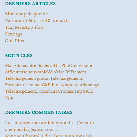
DERNIERS ARTICLES
Mon coup de gueule
Parcours Vélo - Le Chatelard
TinyMceApp Plus
Sondage
Glif-Plus
MOTS CLÉS
Mac
alimentaire
Fichiers STL
Php
ouvre boite
Affleureuse sous table
Vélo
MacOS
Fichiers
Téléchargement gratuit
Téléchargements
Formulaire contact
CkEditor
Adaptateur
Sondage
Téléchargement
Formulaire
cronnix
TinyMCE
Apps
DERNIERS COMMENTAIRES
les-plantes-naturellement a dit : J'espere
que nos dirigeants vont r...
Antoine Chantal a dit : Bonjour à tous ! Je