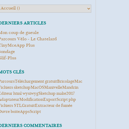
DERNIERS ARTICLES
Mon coup de gueule
Parcours Vélo - Le Chatelard
TinyMceApp Plus
Sondage
Glif-Plus
MOTS CLÉS
Parcours
Téléchargement gratuit
Bricolage
Mac
fichiers sketchup
MacOS
manivelle
mandrin
Editeur html wysiwyg
Sketchup make2017
Adaptateur
modification
Export
Script php
Fichiers STL
gratuit
Extracteur de fumée
ouvre boite
Apps
Script
DERNIERS COMMENTAIRES