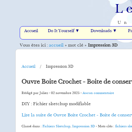
L
Un 
Accueil
Do It Yourself ▼
Downloads ▼
Pa
Vous êtes ici :
accueil
»
mot clé
»
Impression 3D
Accueil
Impression 3D
Ouvre Boite Crochet - Boite de conser
Rédigé par Joliez -
02 novembre 2025
-
Aucun commentaire
DIY : Fichier sketchup modifiable
Lire la suite de Ouvre Boite Crochet - Boite de conse
Classé dans :
Fichiers Sketchup
,
Impression 3D
- Mots clés :
fichiers s