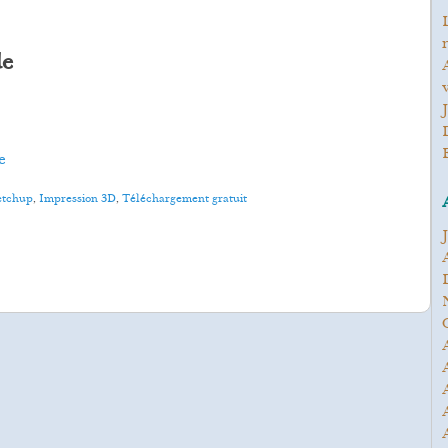
les-plantes-naturellement a d
n
de
Antoine Chantal a dit : 
v
e
ketchup
,
Impression 3D
,
Téléchargement gratuit