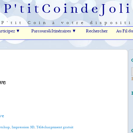
eP'titCoindeJoli
P'tit Coin à votre disposit
rticipez ▼
Parcours&Itinéraires ▼
Rechercher
Au Fil d
ve
rve
ketchup
,
Impression 3D
,
Téléchargement gratuit