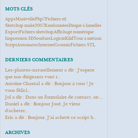
MOTS CLÉS
Apps
manivelle
php7
Fichiers stl
Sketchup make2017
Randonnées
Disque à lamelles
Export
fichiers sketchup
Affichage numérique
Impression 3D
soudure
logiciel
Glif
Tour à métaux
script
Automator
Internet
cronnix
Fichiers STL
DERNIERS COMMENTAIRES
les-plantes-naturellement a dit : J'espere
que nos dirigeants vont r...
Antoine Chantal a dit : Bonjour à tous ! Je
vous félici...
Jol a dit : Dans un formulaire de contact, on ...
Daniel a dit : Bonjour José, Je viens
d'acheter...
Eric a dit : Bonjour, J'ai acheté ce script h...
ARCHIVES