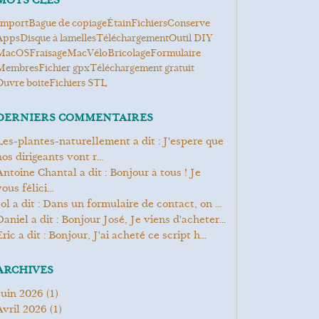
MOTS CLÉS
Import
bague de copiage
étain
Fichiers
conserve
Apps
Disque à lamelles
Téléchargement
Outil DIY
MacOS
Fraisage
Mac
Vélo
Bricolage
Formulaire
Membres
Fichier gpx
Téléchargement gratuit
ouvre boite
Fichiers STL
DERNIERS COMMENTAIRES
it : J'espere que
os dirigeants vont r...
Bonjour à tous ! Je
ous félici...
Jol a dit : Dans un formulaire de contact, on ...
Daniel a dit : Bonjour José, Je viens d'acheter...
Eric a dit : Bonjour, J'ai acheté ce script h...
ARCHIVES
juin 2026
(1)
avril 2026
(1)