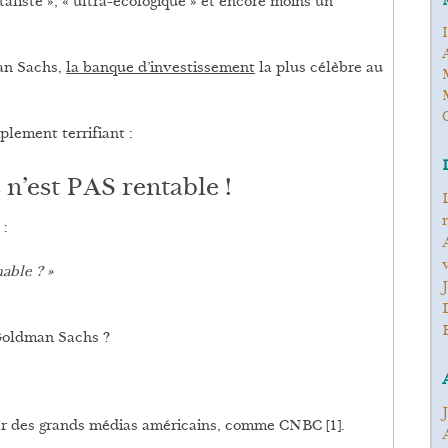
taliste », « ultra-écologique » et encore moins un
man Sachs,
la banque d’investissement
la plus célèbre au
mplement terrifiant :
s n’est PAS rentable !
les-plantes-naturellement a d
n
:
Antoine Chantal a dit : 
v
nable ? »
Goldman Sachs ?
 par des grands médias américains, comme CNBC [1].