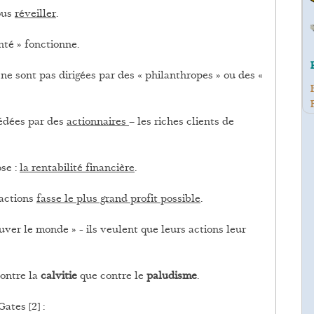
ous
réveiller
.
nté » fonctionne.
ne sont pas dirigées par des « philanthropes » ou des «
sédées par des
actionnaires
– les riches clients de
se :
la rentabilité financière
.
 actions
fasse le plus grand profit possible
.
auver le monde » - ils veulent que leurs actions leur
contre la
calvitie
que contre le
paludisme
.
Gates [2] :