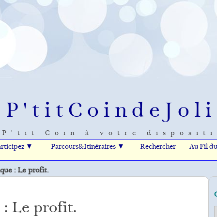
eP'titCoindeJoli
P'tit Coin à votre disposit
rticipez ▼
Parcours&Itinéraires ▼
Rechercher
Au Fil d
ue : Le profit.
 Le profit.