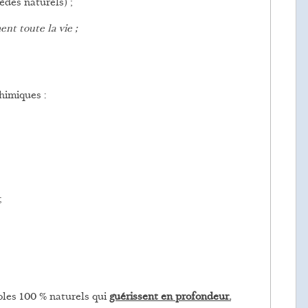
èdes naturels) ;
ent toute la vie ;
himiques :
;
oles 100 % naturels qui
guérissent en profondeur.